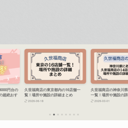
久世福商店の東京都内の16店舗一
久世福商店の神奈川県にある14店舗
覧！場所や施設の詳細まとめ
一覧！場所や施設の詳細まとめ
2026-06-18
2026-03-01