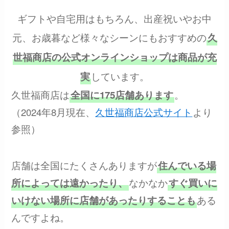
ギフトや自宅用はもちろん、出産祝いやお中
元、お歳暮など様々なシーンにもおすすめの
久
世福商店の公式オンラインショップは商品が充
しています。
実
久世福商店は
。
全国に175店舗あります
（2024年8月現在、
久世福商店公式サイト
より
参照）
店舗は全国にたくさんありますが
住んでいる場
なかなか
所によっては遠かったり、
すぐ買いに
ある
いけない場所に店舗があったりすることも
んですよね。