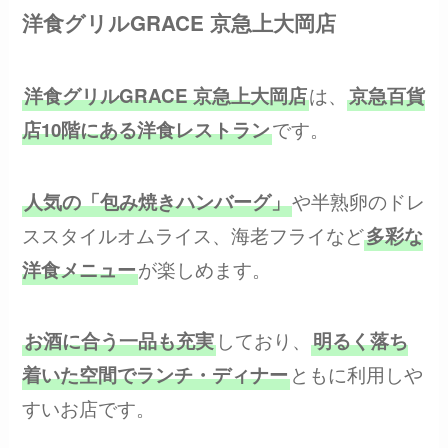
洋食グリルGRACE 京急上大岡店
は、
洋食グリルGRACE 京急上大岡店
京急百貨
です。
店10階にある洋食レストラン
や半熟卵のドレ
人気の「包み焼きハンバーグ」
ススタイルオムライス、海老フライなど
多彩な
が楽しめます。
洋食メニュー
しており、
お酒に合う一品も充実
明るく落ち
ともに利用しや
着いた空間でランチ・ディナー
すいお店です。