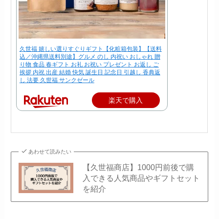
久世福 嬉しい選りすぐりギフト【化粧箱包装】【送料
込／沖縄県送料別途】グルメ のし 内祝い おしゃれ 贈
り物 食品 春ギフト お礼 お祝い プレゼント お返し ご
挨拶 内祝 出産 結婚 快気 誕生日 記念日 引越し 香典返
し 法要 久世福 サンクゼール
楽天で購入
あわせて読みたい
【久世福商店】1000円前後で購
入できる人気商品やギフトセット
を紹介