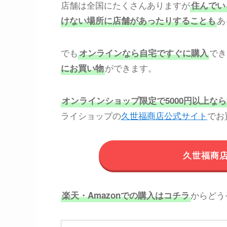
店舗は全国にたくさんありますが
住んでい
あ
けない場所に店舗があったりすることも
でも
でき
オンラインなら自宅ですぐに購入
ができます。
にお買い物
オンラインショップ限定で5000円以上な
ライショップの
久世福商店公式サイト
でお
久世福商
からどう
楽天・Amazonでの購入はコチラ